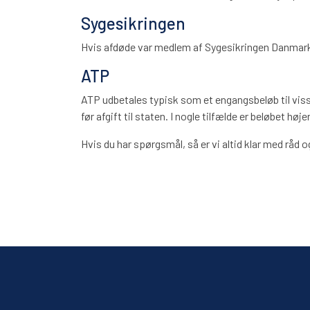
Sygesikringen
Hvis afdøde var medlem af Sygesikringen Danmark g
ATP
ATP udbetales typisk som et engangsbeløb til visse
før afgift til staten. I nogle tilfælde er beløbet h
Hvis du har spørgsmål, så er vi altid klar med råd o