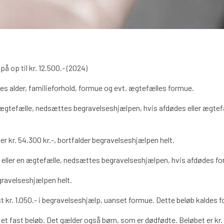
å op til kr. 12.500.- (2024)
s alder, familieforhold, formue og evt. ægtefælles formue.
 en ægtefælle, nedsættes begravelseshjælpen, hvis afdødes eller ægt
 kr. 54.300 kr.-, bortfalder begravelseshjælpen helt.
år eller en ægtefælle, nedsættes begravelseshjælpen, hvis afdødes fo
gravelseshjælpen helt.
dst kr. 1.050.- i begravelseshjælp, uanset formue. Dette beløb kaldes
et fast beløb. Det gælder også børn, som er dødfødte. Beløbet er kr. 