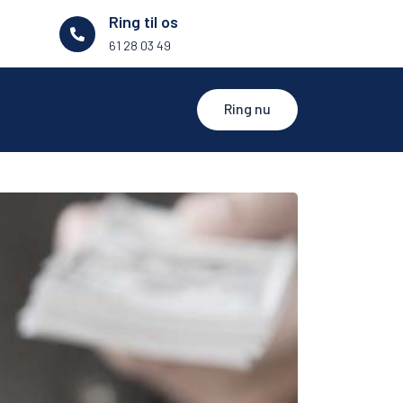
Ring til os
61 28 03 49
Ring nu
t